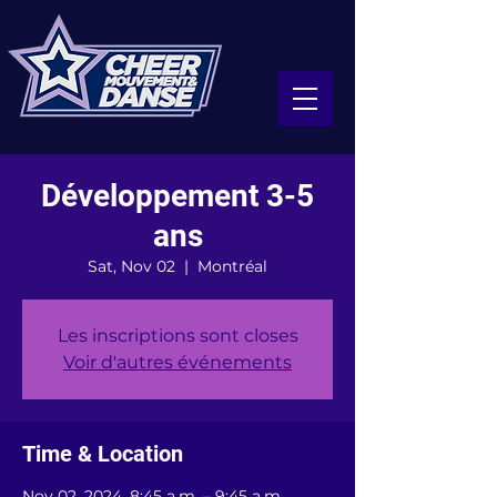
Développement 3-5
ans
Sat, Nov 02
  |  
Montréal
Les inscriptions sont closes
Voir d'autres événements
Time & Location
Nov 02, 2024, 8:45 a.m. – 9:45 a.m.